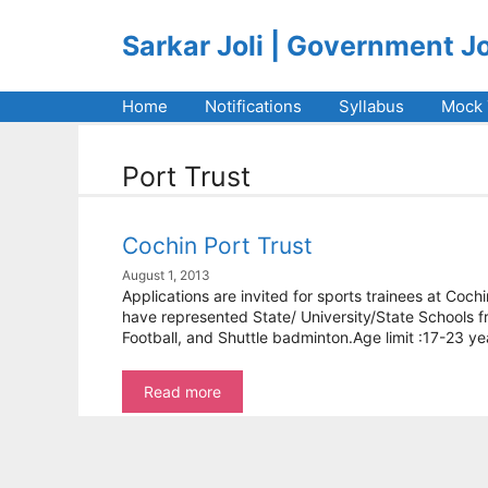
Skip
to
Sarkar Joli | Government J
content
Home
Notifications
Syllabus
Mock 
Port Trust
Cochin Port Trust
August 1, 2013
Applications are invited for sports trainees at Coc
have represented State/ University/State Schools fr
Football, and Shuttle badminton.Age limit :17-23 ye
Cochin
Read more
Port
Trust